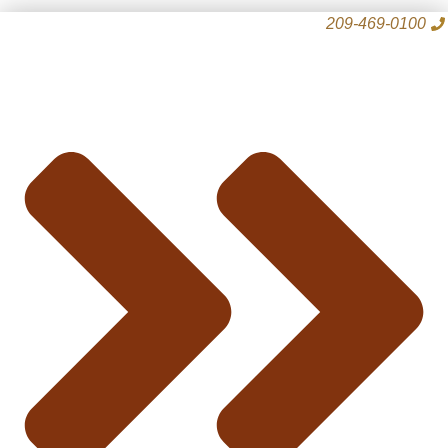
رش
209-469-0100
ه
حتوا